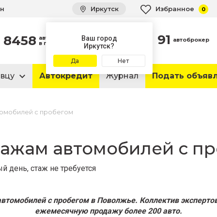
ин
Иркутск
Избранное
0
91
8458
автомобилей
Ваш город
автоброкер
в продаже
Иркутск?
Да
Нет
авцу
Автокредит
Журнал
Подать объяв
омобилей с пробегом
ажам автомобилей с п
й день, стаж не требуется
втомобилей с пробегом в Поволжье. Коллектив экспертов
ежемесячную продажу более 200 авто.