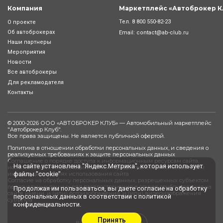
Компания
Маркетплейс «Автоброкер К
Тел.
8 800 550-82-23
О проекте
Об автоброкерах
Email:
contact@ab-club.ru
Наши партнеры
Мероприятия
Новости
Все автоброкеры
Для рекламодателя
Контакты
© 2000-2026 ООО «АВТОБРОКЕР КЛУБ» — Автомобильный маркетплейс
"
Автоброкер Клуб
".
Все права защищены. Не является публичной офертой.
Политика в отношении обработки персональных данных, и сведения о
реализуемых требованиях к защите персональных данных
Соглашение о порядке доступа к информационным ресурсам сайта,
На сайте установлена "Яндекс.Метрика", которая использует
использования информации сайта, и предоставления пользователем
файлы "cookie"
информации в целях использования сайта
Согласие на обработку персональных данных, разрешенных субъектом
персональных данных для распространения в случае опубликования на
Продолжая им пользоваться, вы даете
согласие
на обработку
сайте имени, и (или) фотоизображения, и (или) видеоизображения
персональных данных в соответствии с
политикой
субъекта
конфиденциальности
.
Принять