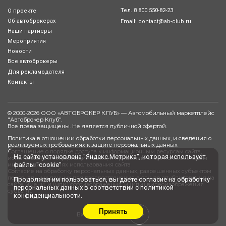
Тел.
8 800 550-82-23
О проекте
Об автоброкерах
Email:
contact@ab-club.ru
Наши партнеры
Мероприятия
Новости
Все автоброкеры
Для рекламодателя
Контакты
© 2000-2026 ООО «АВТОБРОКЕР КЛУБ» — Автомобильный маркетплейс
"
Автоброкер Клуб
".
Все права защищены. Не является публичной офертой.
Политика в отношении обработки персональных данных, и сведения о
реализуемых требованиях к защите персональных данных
Соглашение о порядке доступа к информационным ресурсам сайта,
На сайте установлена "Яндекс.Метрика", которая использует
использования информации сайта, и предоставления пользователем
файлы "cookie"
информации в целях использования сайта
Согласие на обработку персональных данных, разрешенных субъектом
персональных данных для распространения в случае опубликования на
Продолжая им пользоваться, вы даете
согласие
на обработку
сайте имени, и (или) фотоизображения, и (или) видеоизображения
персональных данных в соответствии с
политикой
субъекта
конфиденциальности
.
Принять
0+
Вход сотрудника