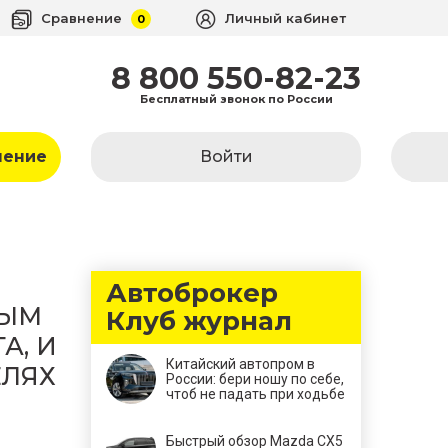
Сравнение
Личный кабинет
0
8 800 550-82-23
Бесплатный звонок по России
ление
Войти
Автоброкер
НЫМ
Клуб журнал
А, И
Китайский автопром в
ЕЛЯХ
России: бери ношу по себе,
чтоб не падать при ходьбе
Быстрый обзор Mazda CX5