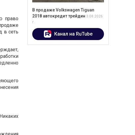
В продаже Volkswagen Tiguan
2018 автокредит трейдин
3.08.2026
ю право
г.
 продаже
д в сеть
Канал на RuTube
ерждает,
работки
едленно
ляющего
анесения
 Никаких
хождения