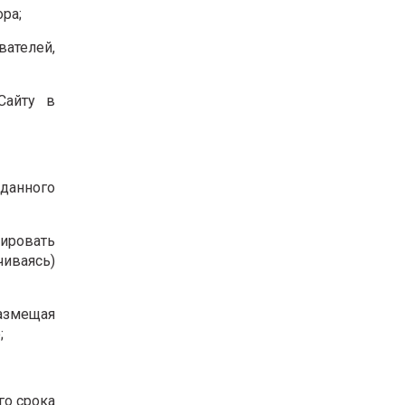
ра;
вателей,
Сайту в
 данного
ировать
чиваясь)
азмещая
;
го срока