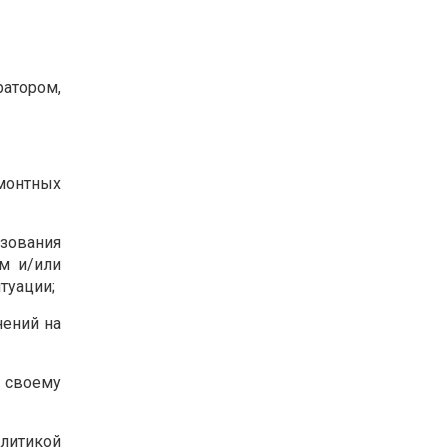
ратором,
емонтных
ьзования
м и/или
туации;
нений на
 своему
олитикой