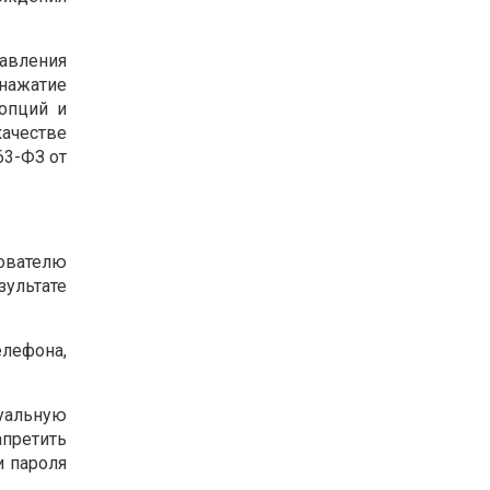
авления
 нажатие
опций и
качестве
63-ФЗ от
зователю
зультате
лефона,
туальную
претить
и пароля