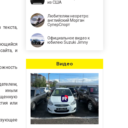
из США
Любителям неоретро:
английский Морган
СуперСпорт
 текста,
Официальное видео к
юбилею Suzuki Jimny
яющийся
сайта, и
Видео
ожность
ателем,
ли иным
ещенную
стия или
льзующее