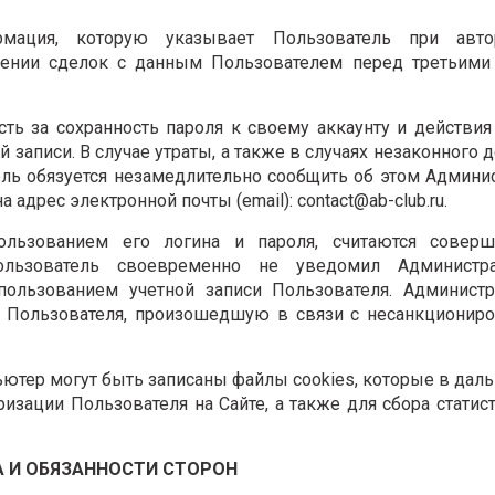
рмация, которую указывает Пользователь при авто
ршении сделок с данным Пользователем перед третьими
сть за сохранность пароля к своему аккаунту и действия
записи. В случае утраты, а также в случаях незаконного д
ль обязуется незамедлительно сообщить об этом Админи
адрес электронной почты (email): contact@ab-club.ru.
ользованием его логина и пароля, считаются совер
ользователь своевременно не уведомил Администр
пользованием учетной записи Пользователя. Администр
х Пользователя, произошедшую в связи с несанкционир
мпьютер могут быть записаны файлы cookies, которые в да
изации Пользователя на Сайте, а также для сбора статис
ВА И ОБЯЗАННОСТИ СТОРОН