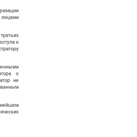
ризации
 лицами
 третьих
оступа к
стратору
шенными
атора о
атор не
ованным
льнейшем
тических