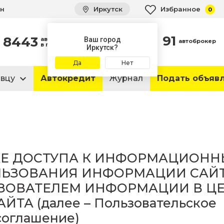
ин
Иркутск
Избранное
0
91
8443
автомобиля
Ваш город
автоброкер
в продаже
Иркутск?
Да
Нет
авцу
Автокредит
Журнал
Подать объяв
КЕ ДОСТУПА К ИНФОРМАЦИОН
ЛЬЗОВАНИЯ ИНФОРМАЦИИ САЙТ
ЗОВАТЕЛЕМ ИНФОРМАЦИИ В Ц
ТА (далее – Пользовательское
соглашение)