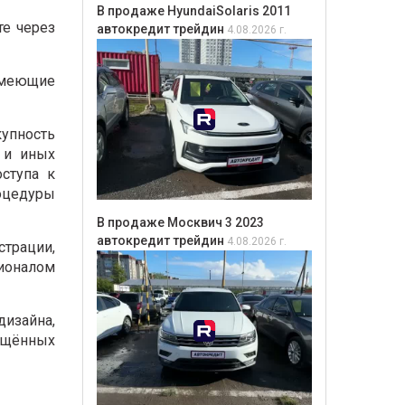
В продаже HyundaiSolaris 2011
те через
автокредит трейдин
4.08.2026 г.
имеющие
купность
в и иных
оступа к
оцедуры
В продаже Москвич 3 2023
автокредит трейдин
4.08.2026 г.
страции,
ионалом
изайна,
мещённых