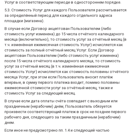
Услуг в соответствующем периоде в одностороннем порядке.
5.3. Стоимость Услуг для каждого Пользователя рассчитывается
за определённый период для каждого отдельного адреса
площадки (магазина).
В случае если Договор акцептован Пользователем (либо
стоимость услуг изменена) до 15 числа отчётного календарного
месяца (включительно), то стоимость услуг за отчётный месяц (в
т.ч. изменённая ежемесячная стоимость Услуг) исчисляется как
стоимость за полный отчётный месяц Услуг. Если Договор
акцептован Пользователем (либо стоимость услуг изменена)
после 15 числа отчётного календарного месяца, то стоимость
услуг за отчётный месяц (в т.ч. изменённая ежемесячная
стоимость Услуг) исчисляется как стоимость половины отчётного
месяца Услуг, при этом если Пользователь вносит платёж
впервые, в сумму первого платежа входит, помимо половины
ежемесячной стоимости услуг за отчётный месяц, также и
стоимость Услуг за следующий месяц.
В случае если дата оплаты счёта совпадает с выходным или
праздничным (нерабочим) днём, Пользователь обязуется
произвести соответствующий платеж в срок не позднее первого
рабочего дня, следующего за таким праздничным (нерабочим)
днем.
Если иное не предусмотрено пп. 1.4 и следующей частью