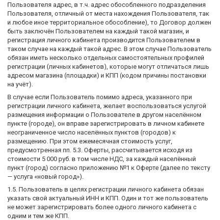
Пользователя адрес, в т.ч. адрес обособленного подразделения
Пользователя, отличный от места нахождения Пользователя, так
и любое иное территориальное обособление), то Договор должен
быть заключён Пользователем на каждый такой магазин, и
регистрация личного кабинета производится Пользователем в
таком случае на каждый такой адрес. В этом случае Пользователь
обязан иметь несколько отдельных самостоятельных профилей
регистрации (личных кабинетов), которые могут отличаться лишь
адресом магазина (площадки) и КПП (кодом причины постановки
на учёт).
В случае если Пользователь помимо адреса, указанного при
регистрации личного кабинета, желает воспользоваться услугой
размещения информации о Пользователе в другом населённом
пункте (городе), он вправе зарегистрировать в личном кабинете
неограниченное число населённых пунктов (городов) к
размещению. При этом ежемесячная стоимость услуг,
предусмотренная пп. 5.3. Оферты, рассчитывается исходя из
стоимости 5 000 руб. в том числе НДС, за каждый населённый
пункт (город) согласно приложению №1 к Оферте (далее по тексту
— услуга «новый город»).
1.5. Пользователь в целях регистрации личного кабинета обязан
указать свой актуальный ИНН и КПП. Один и тот же пользователь
не может зарегистрировать более одного личного кабинета с
одним и тем же КПП.