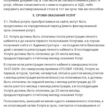
получения документов, в том числе актов выполненных работ и
услуг, обязан ознакомиться с ними и подписать в ЭДО, либо
направить мотивированный отказ в тот же срок тем же способом.
5. СРОКИ ОКАЗАНИЯ УСЛУГ
5.1. Любые услуги, приобретаемые на сайте, могут быть
предложены на определенный период (иметь фиксированный
срок оказания услуг).
5.2. Услуги должны быть оплачены после регистрации личного
кабинета и до начала первого пользования Услугами, а в случае
получения счёта от Администратора — не позднее пяти банковских
дней с момента регистрации личного кабинета. В последующем
Услуги должны быть оплачены до 25 числа месяца,
предшествующего отчётному месяцу оказания Услуг.
В случае если регистрация личного кабинета завершена после
10.07.2025г. (по самарскому времени UTC/GMT +04:00), Услуги за
первый, второй, третий, четвёртый, пятый и шестой месяц (считая
с месяца регистрации включительно) не оплачиваются, а должны
быть оплачены за седьмой месяц с месяца регистрации до 25
числа шестого месяца с месяца регистрации, а в последующем
Услуги должны быть оплачены до 25 числа месяца,
предшествующего отчётному месяцу оказания Услуг.
Пользователь, внесший не менее одного ежемесячного платежа, и
не оплативший затем Услуги в срок, считается отказавшимся от