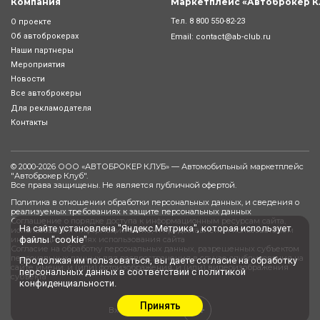
Компания
Маркетплейс «Автоброкер К
Тел.
8 800 550-82-23
О проекте
Об автоброкерах
Email:
contact@ab-club.ru
Наши партнеры
Мероприятия
Новости
Все автоброкеры
Для рекламодателя
Контакты
© 2000-2026 ООО «АВТОБРОКЕР КЛУБ» — Автомобильный маркетплейс
"
Автоброкер Клуб
".
Все права защищены. Не является публичной офертой.
Политика в отношении обработки персональных данных, и сведения о
реализуемых требованиях к защите персональных данных
Соглашение о порядке доступа к информационным ресурсам сайта,
На сайте установлена "Яндекс.Метрика", которая использует
использования информации сайта, и предоставления пользователем
файлы "cookie"
информации в целях использования сайта
Согласие на обработку персональных данных, разрешенных субъектом
персональных данных для распространения в случае опубликования на
Продолжая им пользоваться, вы даете
согласие
на обработку
сайте имени, и (или) фотоизображения, и (или) видеоизображения
персональных данных в соответствии с
политикой
субъекта
конфиденциальности
.
Принять
0+
Вход сотрудника