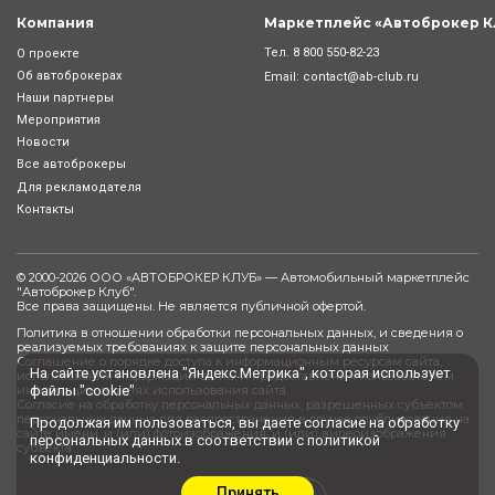
Компания
Маркетплейс «Автоброкер К
Тел.
8 800 550-82-23
О проекте
Об автоброкерах
Email:
contact@ab-club.ru
Наши партнеры
Мероприятия
Новости
Все автоброкеры
Для рекламодателя
Контакты
© 2000-2026 ООО «АВТОБРОКЕР КЛУБ» — Автомобильный маркетплейс
"
Автоброкер Клуб
".
Все права защищены. Не является публичной офертой.
Политика в отношении обработки персональных данных, и сведения о
реализуемых требованиях к защите персональных данных
Соглашение о порядке доступа к информационным ресурсам сайта,
На сайте установлена "Яндекс.Метрика", которая использует
использования информации сайта, и предоставления пользователем
файлы "cookie"
информации в целях использования сайта
Согласие на обработку персональных данных, разрешенных субъектом
персональных данных для распространения в случае опубликования на
Продолжая им пользоваться, вы даете
согласие
на обработку
сайте имени, и (или) фотоизображения, и (или) видеоизображения
персональных данных в соответствии с
политикой
субъекта
конфиденциальности
.
Принять