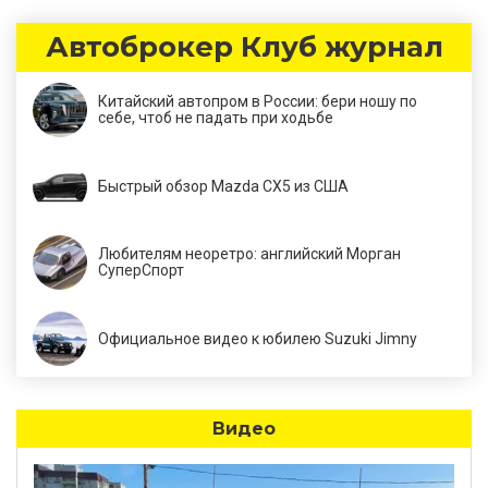
Автоброкер Клуб журнал
Китайский автопром в России: бери ношу по
себе, чтоб не падать при ходьбе
Быстрый обзор Mazda CX5 из США
Любителям неоретро: английский Морган
СуперСпорт
Официальное видео к юбилею Suzuki Jimny
Видео