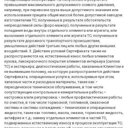
превышения максимального допускаемого осевого давления,
например, при перевозке груза выше допустимого значения или
использования прицепа общей массой более допустимой заводом
изготовителем ТС; полученные в результате обстоятельств
непреодолимой силы (форс-мажор); полученные в результате
попадания воды внутрь отдельного элемента или агрегата, или
высыхания отдельного элемента или агрегата ТС; полученные в
результате дорожного транспортного происшествия,
умышленных действий третьих лиц или любых других внешних
воздействий. 3. Действие условий Сертификата также не
распространяются на; естественный износ любых элементов
кузова, лакокрасочного покрытия элементов интерьера (салона
ТС) и экстерьера; диагностические работы, заказанные Клиентом и
не выявившие поломку, на которую распространяется действие
Сертификата; операционные услуги и, используемые при этом,
запасные части и расходные материалы, такие как: •
периодическое техническое обслуживание, в том числе
сопутствующие контрольные и измерительные работы; •
настройка и/или регулировка; • любые профилактические работы
по очистке, в том числе тормозной, топливной, смазочной
системы и системы охлаждения; • технические и операционные
жидкости, такие как топливо, масла, смазки, тормозная жидкость,
антифриз и т.д.; замену отдельных элементов и частей ТС,
подверженных естественному износу в процессе эксплуатации ТС;