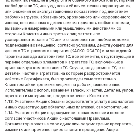
поломки, возникшие в результате обычного износа или истирания
любой детали ТС, или ухудшения её качественных характеристик,
или снижения её эксплуатационных показателей под действием
рабочих нагрузок, абразивного, эрозионного или коррозионного
износа, не связанных с дефектами материалов; любые поломки,
вызванные намеренными или умышленными действиями со
стороны Клиента и иных третьих лиц; затраты по
усовершенствованию ТС или его компонентов; любые поломки,
подлежащие возмещению, согласно условиям, действующего для
данного ТС страхового покрытия (КАСКО, ОСАГО) или заводской
гарантии завода изготовителя ТС; все элементы, отсутствующие в
перечне отдельных элементов и агрегатов ТС, включённых в
оригинальную комплектацию ТС. Случаи, когда ремонт ТС, его
деталей, частей и агрегатов, на которые распространяется
действие Сертификата, был произведён самостоятельно
Клиентом и/или третьими лицами; на работы, выполненные
Исполнителем с использованием запасных частей, деталей, узлов,
агрегатов и материалов, предоставленных Клиентом
1.13.
Участники Акции обязаны осуществлять уплату всех налогов
и иных существующих обязательных платежей, самостоятельно.
1.14.
Участие в Акции подразумевает ознакомление и полное
согласие Участников Акции с настоящими Правилами.
Организатор может на свое единоличное усмотрение прекратить,
изменить или временно приостановить проведение Акции.