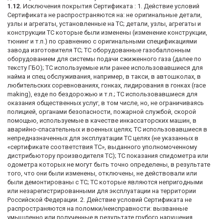
1.12.
Исключения покрытия Сертификата : 1. Действие условий
Сертификата не распространяются на: не оригинальные детали,
узлы и агрегаты, установленные на ТС; детали, узлы, агрегаты и
конструкции ТС которые были изменены (изменение конструкции,
тюнинг и т.п.) по сравнению с оригинальными спецификациями
завода изготовителя ТС; ТС оборудованные газобаллонным
оборудованием для системы подачи сжиженного газа (далее по
тексту ГБО); ТС используемые или ранее использовавшиеся для
найма и спец обслуживания, например, в такси, в автошколах, в
любительских соревнованиях, гонках, лидирования в гонках (race
making), езде по бездорожью и т.п.; ТС использовавшиеся для
оказания общественных услуг, в том числе, но, не ограничиваясь
полицией, органами безопасности, пожарной службой, скорой
помощью, используемые в качестве инкассаторских машин, в
аварийно-спасательных и военных целях; ТС использовавшиеся в
непредназначенных для эксплуатации ТС целях (не указанных в
«сертификате соответствия ТС», выданного уполномоченному
дистрибьютору производителя ТС); ТС показания спидометра или
одометра которых не могут быть точно определены, в результате
того, что они были изменены, отключены, не действовали или
были демонтированы с ТС; ТС которые являются непригодными
или незарегистрированными для эксплуатации на территории
Российской Федерации. 2. Действие условий Сертификата не
распространяются на поломки/неисправности: вызванные
умышленно или полученные в результате грубого нарушения