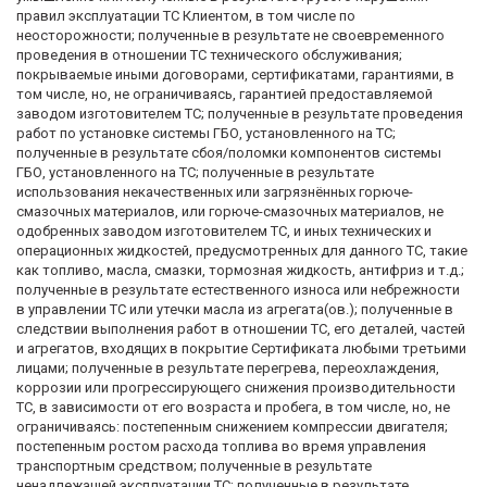
правил эксплуатации ТС Клиентом, в том числе по
неосторожности; полученные в результате не своевременного
проведения в отношении ТС технического обслуживания;
покрываемые иными договорами, сертификатами, гарантиями, в
том числе, но, не ограничиваясь, гарантией предоставляемой
заводом изготовителем ТС; полученные в результате проведения
работ по установке системы ГБО, установленного на ТС;
полученные в результате сбоя/поломки компонентов системы
ГБО, установленного на ТС; полученные в результате
использования некачественных или загрязнённых горюче-
смазочных материалов, или горюче-смазочных материалов, не
одобренных заводом изготовителем ТС, и иных технических и
операционных жидкостей, предусмотренных для данного ТС, такие
как топливо, масла, смазки, тормозная жидкость, антифриз и т.д.;
полученные в результате естественного износа или небрежности
в управлении ТС или утечки масла из агрегата(ов.); полученные в
следствии выполнения работ в отношении ТС, его деталей, частей
и агрегатов, входящих в покрытие Сертификата любыми третьими
лицами; полученные в результате перегрева, переохлаждения,
коррозии или прогрессирующего снижения производительности
ТС, в зависимости от его возраста и пробега, в том числе, но, не
ограничиваясь: постепенным снижением компрессии двигателя;
постепенным ростом расхода топлива во время управления
транспортным средством; полученные в результате
ненадлежащей эксплуатации ТС; полученные в результате