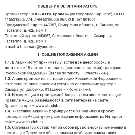
СВЕДЕНИЯ ОБ ОРГАНИЗАТОРЕ
Организатор:
ООО «Авто-Брокер»
(автоброкер КарПорт), ОГРН
1156318002774, ИНН 63180003967, КПП 631801001
Юридический адрес: 443067, Самарская область, г. Самара, ул.
Гастелло, д. 42Б, ком.1.
Почтовый адрес: 443067, Самарская область, г. Самара, ул.
Гастелло, д. 42Б, ком.1.
e-mail: a-b.samara@yandex.ru.
1. ОБЩИЕ ПОЛОЖЕНИЯ АКЦИИ
1.1.
В Акции могут принимать участие все дееспособные,
достигшие 18-летнего возраста (совершеннолетия) граждане
Российской Федерации (далее по тексту – «Участники»).
1.2.
Акция проводится на территории Российской Федерации в
автосалоне, оказывающем услуги по следующему адресу: г.
Самара, ул. Дыбенко, 91 (далее – «Компания»).
1.3.
Информация о проводимой Акции, в том числе настоящие
Правила Акции, размещаются в сети Интернет на сайте
Организатора — www.ab-club.ru .
1.4.
Участники Акции информируются о Правилах и сроках
проведения Акции путем размещения информации, на Интернет-
сайте www.ab-club.ru .
1.5.
Организатор оставляет за собой право вносить изменения в
настоящие Правила с обязательным опубликованием таких