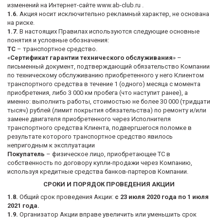
изменений на Интернет-сайте www.ab-club.ru .
1.6.
Акция носит исключительно рекламный характер, не основана
на риске.
1.7.
В настоящих Правилах используются следующие основные
понятия и условные обозначения:
ТС
– транспортное средство.
«
Сертификат гарантии технического обслуживания
» –
письменный документ, подтверждающий обязательство Компании
по техническому обслуживанию приобретенного у него Клиентом
транспортного средства в течение 1 (одного) месяца с момента
приобретения, либо 3 000 км пробега (что наступит ранее), а
именно: выполнить работы, стоимостью не более 30 000 (тридцати
тысяч) рублей (лимит покрытия обязательства) по ремонту и/или
замене двигателя приобретенного через Исполнителя
транспортного средства Клиента, подвергшегося поломке в
результате которого транспортное средство явилось
непригодным к эксплуатации
Покупатель
– физическое лицо, приобретающее ТС в
собственность по договору купли-продажи через Компанию,
используя кредитные средства банков-партеров Компании.
СРОКИ И ПОРЯДОК ПРОВЕДЕНИЯ АКЦИИ
1.8.
Общий срок проведения Акции:
с 23 июля 2020 года по 1 июля
2021 года.
1.9.
Организатор Акции вправе увеличить или уменьшить срок