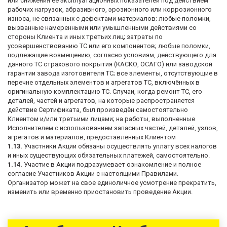
или снижения её эксплуатационных показателей под действием
рабочих нагрузок, абразивного, эрозионного или коррозионного
износа, не связанных с дефектами материалов; любые поломки,
вызванные намеренными или умышленными действиями со
стороны Клиента и иных третьих лиц; затраты по
усовершенствованию ТС или его компонентов; любые поломки,
подлежащие возмещению, согласно условиям, действующего для
данного ТС страхового покрытия (КАСКО, ОСАГО) или заводской
гарантии завода изготовителя ТС; все элементы, отсутствующие в
перечне отдельных элементов и агрегатов ТС, включённых в
оригинальную комплектацию ТС. Случаи, когда ремонт ТС, его
деталей, частей и агрегатов, на которые распространяется
действие Сертификата, был произведён самостоятельно
Клиентом и/или третьими лицами; на работы, выполненные
Исполнителем с использованием запасных частей, деталей, узлов,
агрегатов и материалов, предоставленных Клиентом
1.13.
Участники Акции обязаны осуществлять уплату всех налогов
и иных существующих обязательных платежей, самостоятельно.
1.14.
Участие в Акции подразумевает ознакомление и полное
согласие Участников Акции с настоящими Правилами.
Организатор может на свое единоличное усмотрение прекратить,
изменить или временно приостановить проведение Акции.