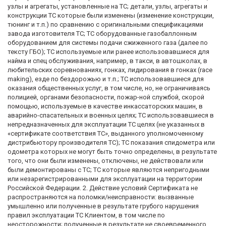
узлы и агрегаты, установленные на ТС; детали, узлы, агрегаты и
конструкции ТС которые были изменены (изменение конструкции,
тюнинг и т.п.) по сравнению с оригинальными спецификациями
завода изготовителя ТС; ТС оборудованные газобаллонным
оборудованием для системы подачи сжиженного газа (далее по
тексту ГБО); ТС используемые или ранее использовавшиеся для
найма и спец обслуживания, например, в такси, в автошколах, в
любительских соревнованиях, гонках, лидирования в гонках (race
making), езде по бездорожью и т.п.; ТС использовавшиеся для
оказания общественных услуг, в том числе, но, не ограничиваясь
полицией, органами безопасности, пожар-ной службой, скорой
помощью, используемые в качестве инкассаторских машин, в
аварийно-спасательных и военных целях; ТС использовавшиеся в
непредназначенных для эксплуатации ТС целях (не указанных в
«сертификате соответствия ТС», выданного уполномоченному
дистрибьютору производителя ТС); ТС показания спидометра или
одометра которых не могут быть точно определены, в результате
того, что они были изменены, отключены, не действовали или
были демонтированы с ТС; ТС которые являются непригодными
или незарегистрированными для эксплуатации на территории
Российской Федерации. 2. Действие условий Сертификата не
распространяются на поломки/неисправности: вызванные
умышленно или полученные в результате грубого нарушения
правил эксплуатации ТС Клиентом, в том числе по
неосторожности; полученные в результате не своевременного