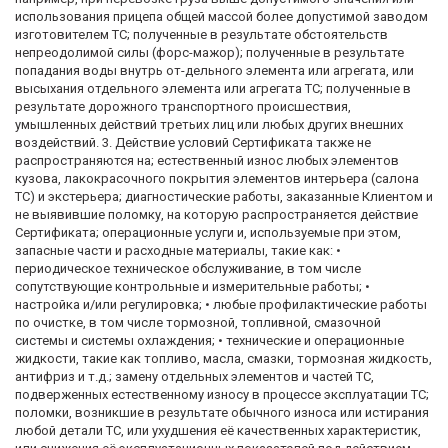
использования прицепа общей массой более допустимой заводом
изготовителем ТС; полученные в результате обстоятельств
непреодолимой силы (форс-мажор); полученные в результате
попадания воды внутрь от-дельного элемента или агрегата, или
высыхания отдельного элемента или агрегата ТС; полученные в
результате дорожного транспортного происшествия,
умышленных действий третьих лиц или любых других внешних
воздействий. 3. Действие условий Сертификата также не
распространяются на; естественный износ любых элементов
кузова, лакокрасочного покрытия элементов интерьера (салона
ТС) и экстерьера; диагностические работы, заказанные Клиентом и
не выявившие поломку, на которую распространяется действие
Сертификата; операционные услуги и, используемые при этом,
запасные части и расходные материалы, такие как: •
периодическое техническое обслуживание, в том числе
сопутствующие контрольные и измерительные работы; •
настройка и/или регулировка; • любые профилактические работы
по очистке, в том числе тормозной, топливной, смазочной
системы и системы охлаждения; • технические и операционные
жидкости, такие как топливо, масла, смазки, тормозная жидкость,
антифриз и т.д.; замену отдельных элементов и частей ТС,
подверженных естественному износу в процессе эксплуатации ТС;
поломки, возникшие в результате обычного износа или истирания
любой детали ТС, или ухудшения её качественных характеристик,