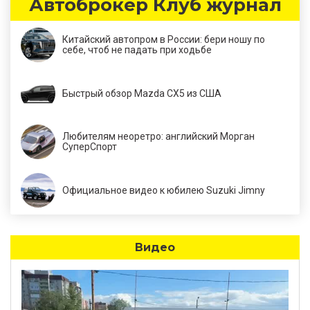
Автоброкер Клуб журнал
Китайский автопром в России: бери ношу по
себе, чтоб не падать при ходьбе
Быстрый обзор Mazda CX5 из США
Любителям неоретро: английский Морган
СуперСпорт
Официальное видео к юбилею Suzuki Jimny
Видео