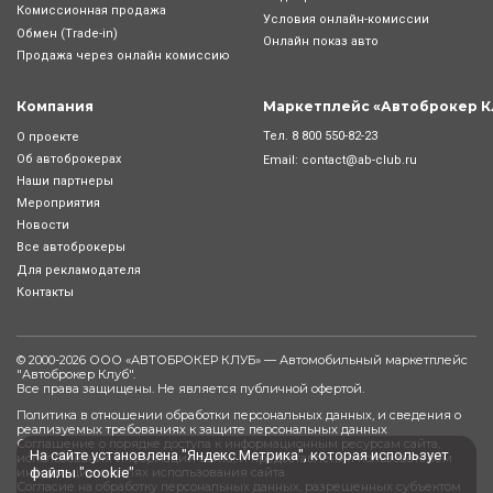
Комиссионная продажа
Условия онлайн-комиcсии
Обмен (Trade-in)
Онлайн показ авто
Продажа через онлайн комиссию
Компания
Маркетплейс «Автоброкер К
Тел.
8 800 550-82-23
О проекте
Об автоброкерах
Email:
contact@ab-club.ru
Наши партнеры
Мероприятия
Новости
Все автоброкеры
Для рекламодателя
Контакты
© 2000-2026 ООО «АВТОБРОКЕР КЛУБ» — Автомобильный маркетплейс
"
Автоброкер Клуб
".
Все права защищены. Не является публичной офертой.
Политика в отношении обработки персональных данных, и сведения о
реализуемых требованиях к защите персональных данных
Соглашение о порядке доступа к информационным ресурсам сайта,
На сайте установлена "Яндекс.Метрика", которая использует
использования информации сайта, и предоставления пользователем
файлы "cookie"
информации в целях использования сайта
Согласие на обработку персональных данных, разрешенных субъектом