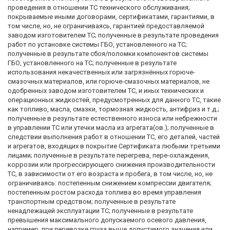
проведения в отношении ТС технического обслуживания;
покрываемые иными договорами, сертификатами, гарантиями, в
том числе, но, не ограничиваясь, гарантией предоставляемой
заводом изготовителем ТС; полученные в результате проведения
работ по установке системы ГБО, установленного на ТС;
полученные в результате сбоя/поломки компонентов системы
ГБО, установленного на ТС; полученные в результате
использования некачественных или загрязнённых горюче-
смазочных материалов, или горюче-смазочных материалов, не
одобренных заводом изготовителем ТС, и иных технических и
операционных жидкостей, предусмотренных для данного ТС, такие
как топливо, масла, смазки, тормозная жидкость, антифриз и т.д.;
полученные в результате естественного износа или небрежности
в управлении ТС или утечки масла из агрегата(ов.); полученные в
следствии выполнения работ в отношении ТС, его деталей, частей
и агрегатов, входящих в покрытие Сертификата любыми третьими
лицами; полученные в результате перегрева, пере-охлаждения,
коррозии или прогрессирующего снижения производительности
ТС, в зависимости от его возраста и пробега, в том числе, но, не
ограничиваясь: постепенным снижением компрессии двигателя;
постепенным ростом расхода топлива во время управления
транспортным средством; полученные в результате
ненадлежащей эксплуатации ТС; полученные в результате
превышения максимального допускаемого осевого давления,
например, при перевозке груза выше допустимого значения или