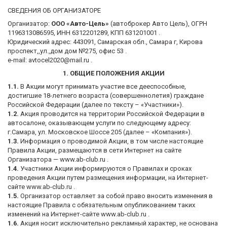
СВЕДЕНИЯ ОБ ОРГАНИЗАТОРЕ
Организатор:
ООО «Авто-Цель»
(автоброкер Авто Цель), ОГРН
1196313086595, ИНН 6312201289, КПП 631201001 .
Юридический адрес: 443091, Самарская обл., Самара г, Кирова
проспект,,ул.,дом дом №275, офис 53 .
e-mail: avtocel2020@mail.ru .
1. ОБЩИЕ ПОЛОЖЕНИЯ АКЦИИ
1.1.
В Акции могут принимать участие все дееспособные,
достигшие 18-летнего возраста (совершеннолетия) граждане
Российской Федерации (далее по тексту – «Участники»).
1.2.
Акция проводится на территории Российской Федерации в
автосалоне, оказывающем услуги по следующему адресу:
г.Самара, ул. Московское Шоссе 205 (далее – «Компания»).
1.3.
Информация о проводимой Акции, в том числе настоящие
Правила Акции, размещаются в сети Интернет на сайте
Организатора — www.ab-club.ru .
1.4.
Участники Акции информируются о Правилах и сроках
проведения Акции путем размещения информации, на Интернет-
сайте www.ab-club.ru .
1.5.
Организатор оставляет за собой право вносить изменения в
настоящие Правила с обязательным опубликованием таких
изменений на Интернет-сайте www.ab-club.ru .
1.6.
Акция носит исключительно рекламный характер, не основана